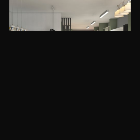
UZAY MUTFAK / BAKIRKÖY SHOWROOM
OFİS | MAĞAZA