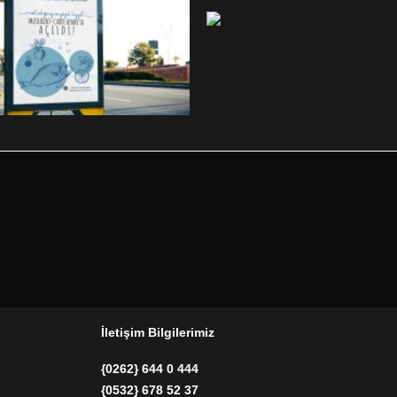
İletişim Bilgilerimiz
{0262} 644 0 444
{0532} 678 52 37