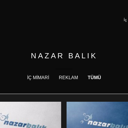
İç
NAZAR BALIK
İÇ MİMARİ
REKLAM
TÜMÜ